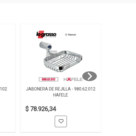
.102
JABONERA DE REJILLA - 980.62.012
JABONERA D
HAFELE
$ 78.926,34
$ 61.006