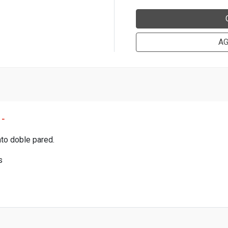
AG
 -
unto doble pared.
s