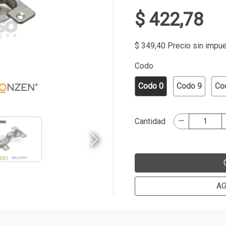
$ 422,78
$ 349,40 Precio sin impu
Codo
Codo 0
Codo 9
Co
Cantidad
AG