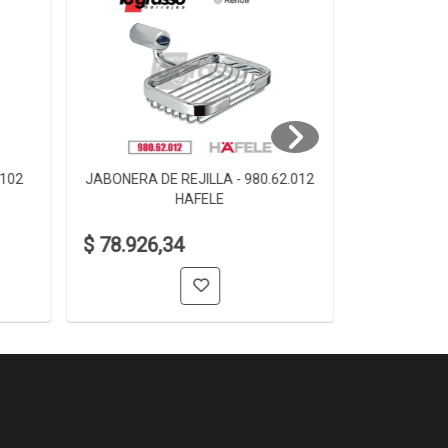
.102
JABONERA DE REJILLA - 980.62.012
JABONERA D
HAFELE
$ 78.926,34
$ 61.006