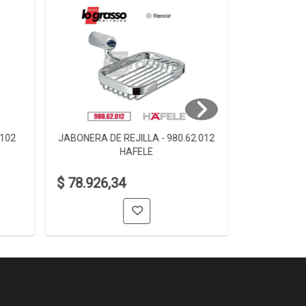
.102
JABONERA DE REJILLA - 980.62.012
JABONERA D
HAFELE
$ 78.926,34
$ 61.006