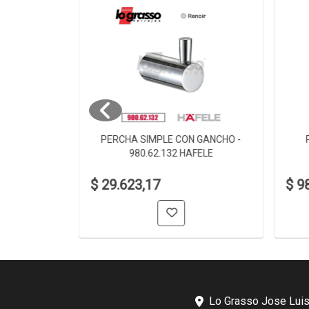
 980.60.002
PERCHA SIMPLE CON GANCHO -
980.62.132 HAFELE
$ 29.623,17
$ 9
Lo Grasso Jose Luis