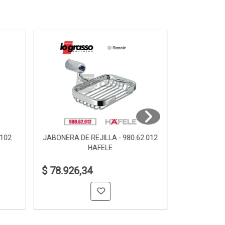
.102
JABONERA DE REJILLA - 980.62.012
JABONERA D
HAFELE
$ 78.926,34
$ 61.006