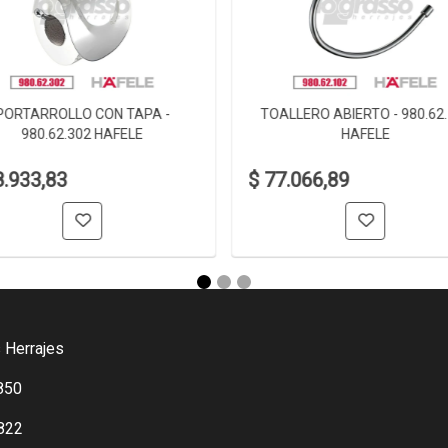
PORTARROLLO CON TAPA -
TOALLERO ABIERTO - 980.62
980.62.302 HAFELE
HAFELE
8.933,83
$ 77.066,89
 Herrajes
850
822