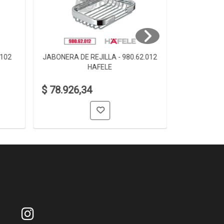
.102
JABONERA DE REJILLA - 980.62.012
JABONERA D
HAFELE
$ 78.926,34
$ 61.006