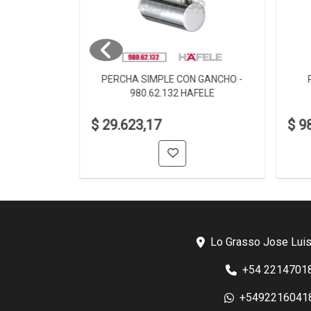
 980.60.002
PERCHA SIMPLE CON GANCHO -
980.62.132 HAFELE
$ 29.623,17
$ 9
Lo Grasso Jose Luis
+54 2214701
+5492216041