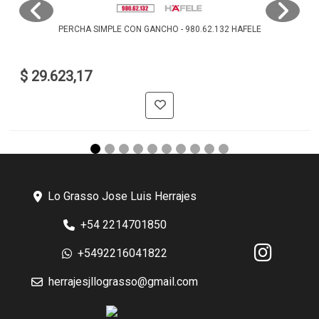
PERCHA SIMPLE CON GANCHO - 980.62.132 HAFELE
$ 29.623,17
Lo Grasso Jose Luis Herrajes
+54 2214701850
+5492216041822
herrajesjllograsso@gmail.com