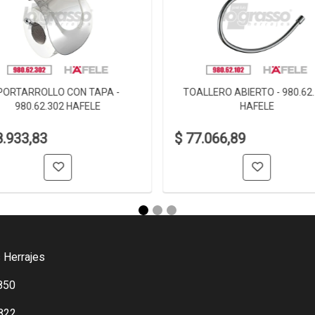
PORTARROLLO CON TAPA -
TOALLERO ABIERTO - 980.62
980.62.302 HAFELE
HAFELE
8.933,83
$ 77.066,89
 Herrajes
850
822