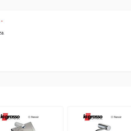
 -
za.