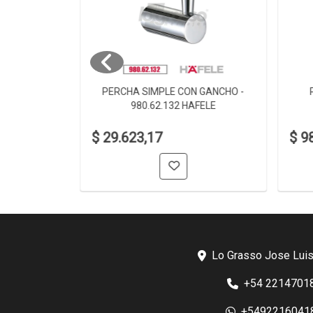
 980.60.002
PERCHA SIMPLE CON GANCHO -
980.62.132 HAFELE
$ 29.623,17
$ 9
Lo Grasso Jose Luis
+54 2214701
+5492216041