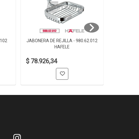
.102
JABONERA DE REJILLA - 980.62.012
JABONERA D
HAFELE
$ 78.926,34
$ 61.006