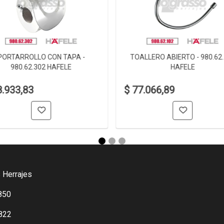
PORTARROLLO CON TAPA -
TOALLERO ABIERTO - 980.62
980.62.302 HAFELE
HAFELE
8.933,83
$ 77.066,89
 Herrajes
850
822