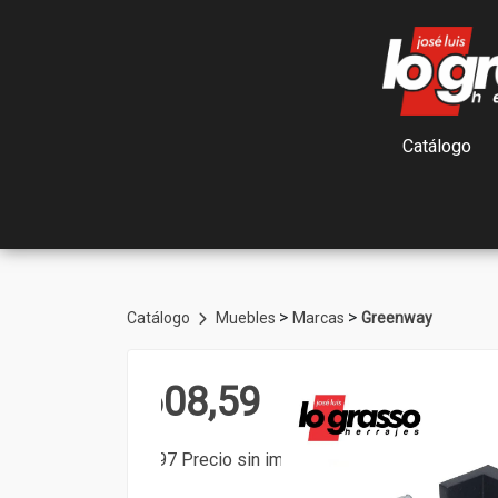
Catálogo
>
>
Catálogo
Muebles
Marcas
Greenway