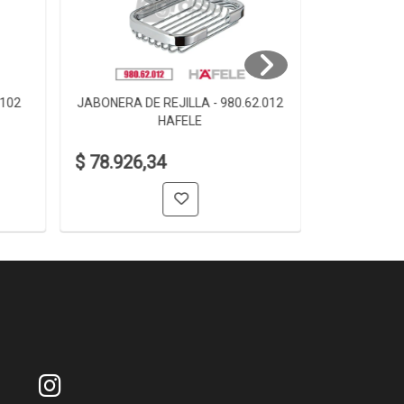
.102
JABONERA DE REJILLA - 980.62.012
JABONERA D
HAFELE
$ 78.926,34
$ 61.006