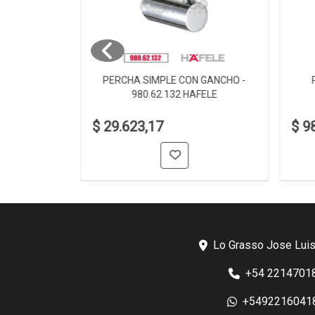
 980.60.002
PERCHA SIMPLE CON GANCHO -
980.62.132 HAFELE
$ 29.623,17
$ 9
Lo Grasso Jose Luis
+54 2214701
+5492216041