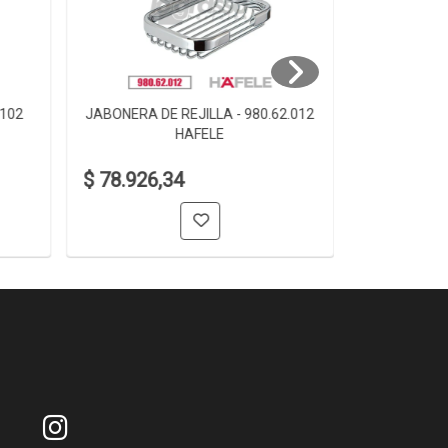
.102
JABONERA DE REJILLA - 980.62.012
JABONERA D
HAFELE
$ 78.926,34
$ 61.006