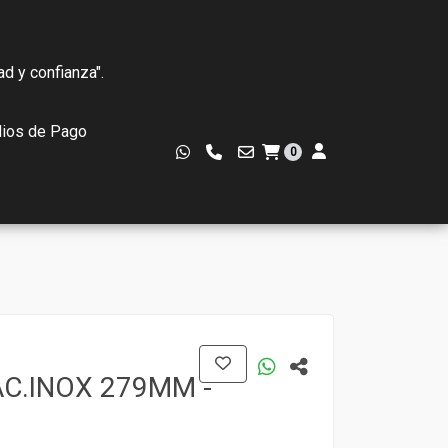
ad y confianza".
ios de Pago
0
AC.INOX 279MM -