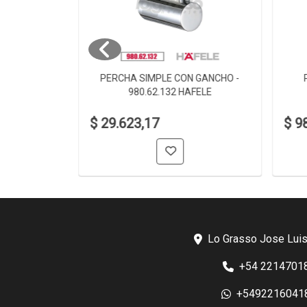
 980.60.002
PERCHA SIMPLE CON GANCHO -
980.62.132 HAFELE
$ 29.623,17
$ 9
Lo Grasso Jose Luis
+54 2214701
+5492216041