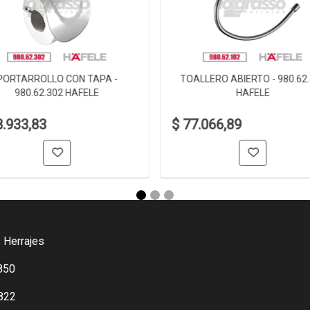
PORTARROLLO CON TAPA -
TOALLERO ABIERTO - 980.62
980.62.302 HAFELE
HAFELE
8.933,83
$ 77.066,89
 Herrajes
850
822