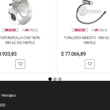
PORTARROLLO CON TAPA -
TOALLERO ABIERTO - 980.62
980.62.302 HAFELE
HAFELE
8.933,83
$ 77.066,89
 Herrajes
850