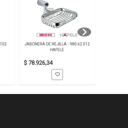
.102
JABONERA DE REJILLA - 980.62.012
JABONERA D
HAFELE
$ 78.926,34
$ 61.006