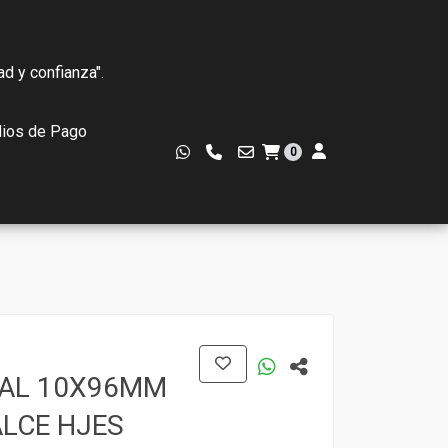
ad y confianza".
ios de Pago
0
RAL 10X96MM
ALCE HJES