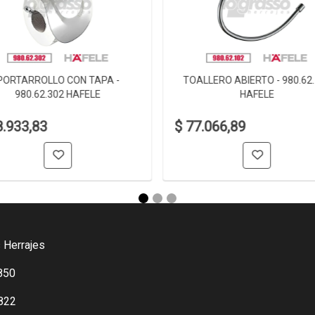
PORTARROLLO CON TAPA -
TOALLERO ABIERTO - 980.62
980.62.302 HAFELE
HAFELE
8.933,83
$ 77.066,89
 Herrajes
850
822