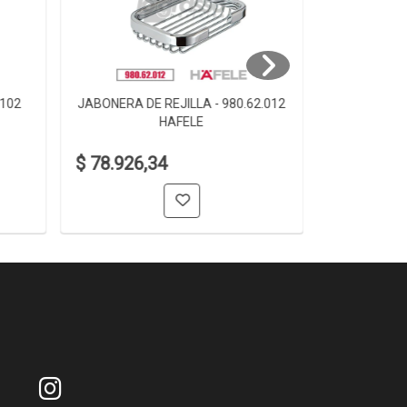
.102
JABONERA DE REJILLA - 980.62.012
JABONERA D
HAFELE
$ 78.926,34
$ 61.006