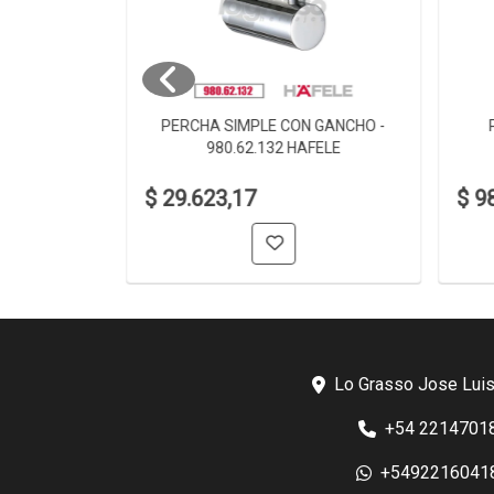
 980.60.002
PERCHA SIMPLE CON GANCHO -
980.62.132 HAFELE
$ 29.623,17
$ 9
Lo Grasso Jose Luis
+54 2214701
+5492216041