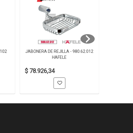
.102
JABONERA DE REJILLA - 980.62.012
JABONERA D
HAFELE
$ 78.926,34
$ 61.006