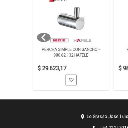
 980.60.002
PERCHA SIMPLE CON GANCHO -
980.62.132 HAFELE
$ 29.623,17
$ 9
Lo Grasso Jose Luis
+54 2214701