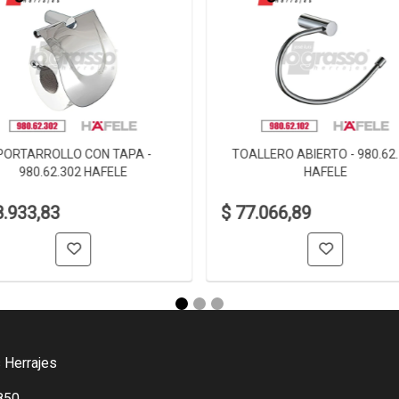
PORTARROLLO CON TAPA -
TOALLERO ABIERTO - 980.62
980.62.302 HAFELE
HAFELE
8.933,83
$ 77.066,89
 Herrajes
850