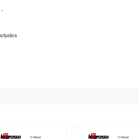
 -
ncluidos