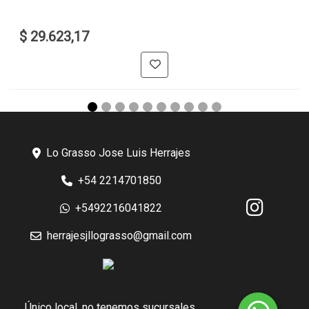
$ 29.623,17
Lo Grasso Jose Luis Herrajes
+54 2214701850
+5492216041822
herrajesjllograsso@gmail.com
Único local, no tenemos sucursales.