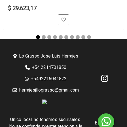
$ 29.623,17
Lo Grasso Jose Luis Herrajes
+54 2214701850
+5492216041822
herrajesjllograsso@gmail.com
Único local, no tenemos sucursales.
Botón de
No se confunda, prestar atención a la