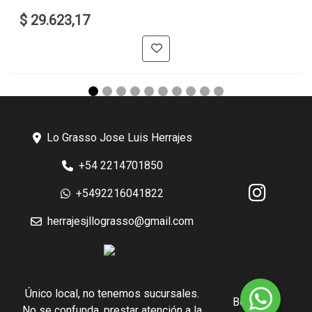
$ 29.623,17
Lo Grasso Jose Luis Herrajes
+54 2214701850
+5492216041822
herrajesjllograsso@gmail.com
Único local, no tenemos sucursales.
Botón de
No se confunda, prestar atención a la