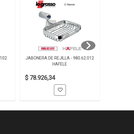
.102
JABONERA DE REJILLA - 980.62.012
JABONERA D
HAFELE
$ 78.926,34
$ 61.006