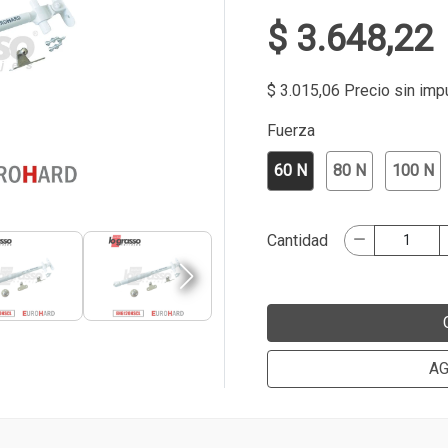
$ 3.648,22
$ 3.015,06 Precio sin im
Fuerza
60 N
80 N
100 N
Cantidad
AG