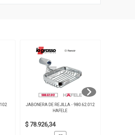
.102
JABONERA DE REJILLA - 980.62.012
JABONERA D
HAFELE
$ 78.926,34
$ 61.006