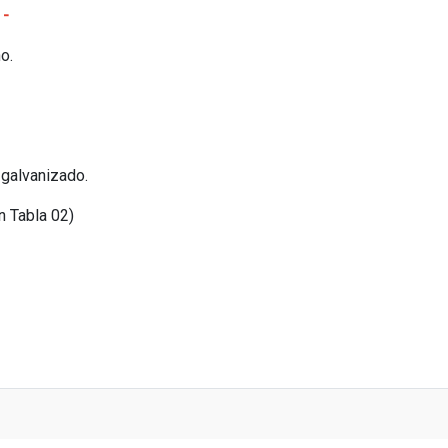
 -
no.
 galvanizado.
n Tabla 02)