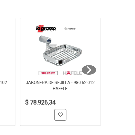
.102
JABONERA DE REJILLA - 980.62.012
JABONERA D
HAFELE
$ 78.926,34
$ 61.006