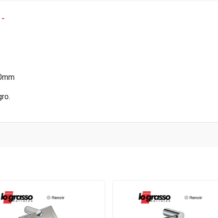
 -
30mm
gro.