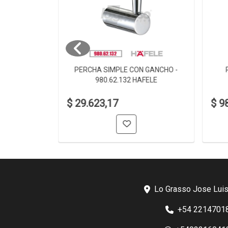
 980.60.002
PERCHA SIMPLE CON GANCHO -
980.62.132 HAFELE
$ 29.623,17
$ 9
Lo Grasso Jose Luis
+54 2214701