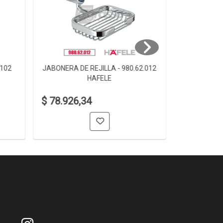
.102
JABONERA DE REJILLA - 980.62.012
JABONERA D
HAFELE
$ 78.926,34
$ 61.006