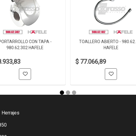
PORTARROLLO CON TAPA -
TOALLERO ABIERTO - 980.62
980.62.302 HAFELE
HAFELE
8.933,83
$ 77.066,89
 Herrajes
850