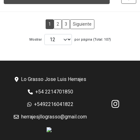
1
2
3
Siguiente
Mostrar
por página (Total: 107)
Lo Grasso Jose Luis Herrajes
+54 2214701850
+5492216041822
herrajesjllograsso@gmail.com