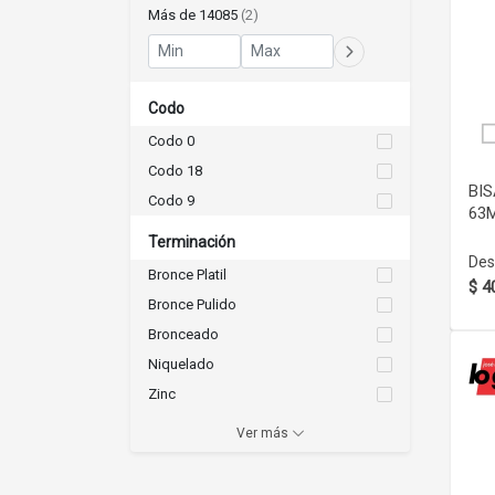
Más de 14085
(2)
Codo
Codo 0
Codo 18
BI
Codo 9
63
Terminación
Des
Bronce Platil
$ 4
Bronce Pulido
Bronceado
Niquelado
Zinc
Zinc Amarillo
Ver más