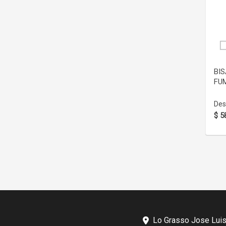
BIS
FU
Des
$ 5
Lo Grasso Jose Luis