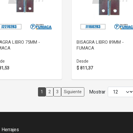
VER DETALLE
VER DETALLE
AGRA LIBRO 75MM -
BISAGRA LIBRO 89MM -
MACA
FUMACA
de
Desde
81,53
$ 811,37
Mostrar
1
2
3
Siguiente
 Herrajes