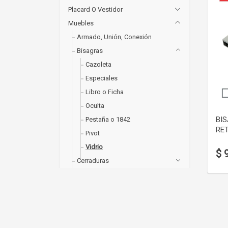
Placard O Vestidor
Muebles
Armado, Unión, Conexión
Bisagras
Cazoleta
Especiales
Libro o Ficha
Oculta
BI
Pestaña o 1842
RET
Pivot
Vidrio
$ 
Cerraduras
Cubetas
Guías
Iluminación
Manijas