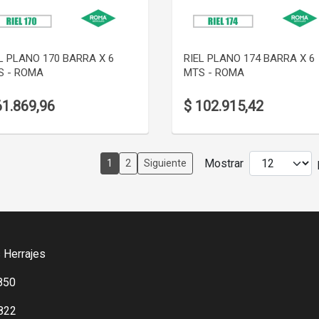
VER DETALLE
VER DETALLE
L PLANO 170 BARRA X 6
RIEL PLANO 174 BARRA X 6
S - ROMA
MTS - ROMA
61.869,96
$ 102.915,42
Mostrar
1
2
Siguiente
 Herrajes
850
822