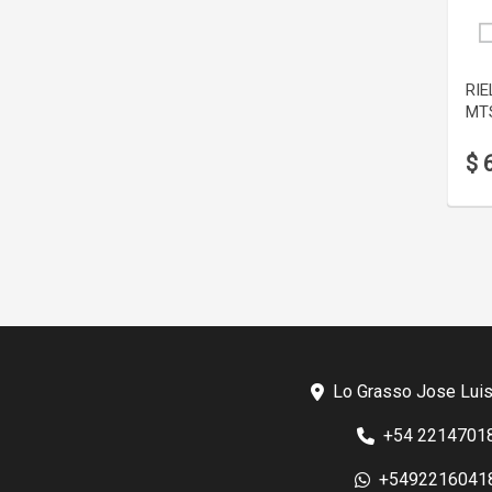
RIE
MT
$ 
Lo Grasso Jose Luis
+54 2214701
+5492216041