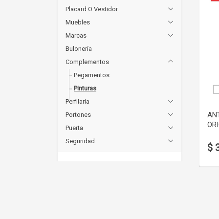
Placard O Vestidor
Muebles
Marcas
Bulonería
Complementos
Pegamentos
Pinturas
Perfilaría
ANT
Portones
OR
Puerta
Seguridad
$ 
Precios
Hasta 40263
(1)
De 40263 a 45652
(1)
Más de 45652
(1)