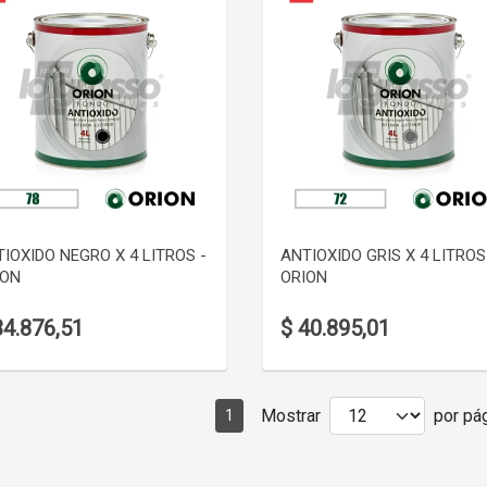
VER DETALLE
VER DETALLE
IOXIDO NEGRO X 4 LITROS -
ANTIOXIDO GRIS X 4 LITROS
ION
ORION
34.876,51
$ 40.895,01
Mostrar
por pág
1