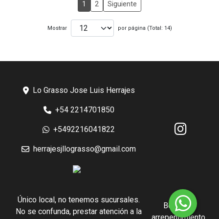
1
2
Siguiente
Mostrar
por página (Total: 14)
Lo Grasso Jose Luis Herrajes
+54 2214701850
+5492216041822
herrajesjllograsso@gmail.com
Único local, no tenemos sucursales.
Botón de
No se confunda, prestar atención a la
arrepentimiento