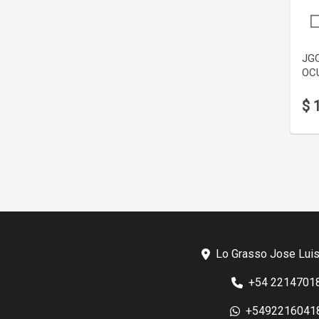
JG
OCU
$ 
Lo Grasso Jose Luis
+54 2214701
+5492216041