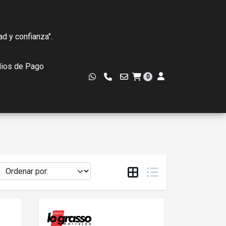
ad y confianza".
ios de Pago
0