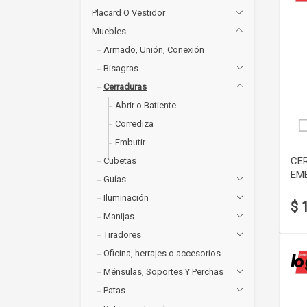
Placard O Vestidor
Muebles
Armado, Unión, Conexión
Bisagras
Cerraduras
Abrir o Batiente
Corrediza
Embutir
CE
Cubetas
EM
Guías
Iluminación
$ 
Manijas
Tiradores
Oficina, herrajes o accesorios
Ménsulas, Soportes Y Perchas
Patas