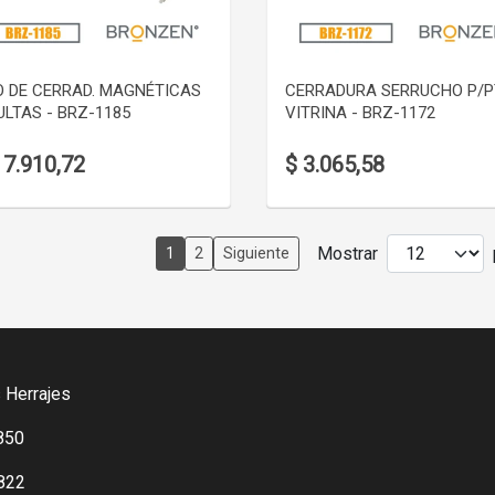
VER DETALLE
VER DETALLE
O DE CERRAD. MAGNÉTICAS
CERRADURA SERRUCHO P/
LTAS - BRZ-1185
VITRINA - BRZ-1172
17.910,72
$ 3.065,58
Mostrar
1
2
Siguiente
 Herrajes
850
822