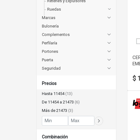
Retenes y Expulsores
Ruedas
Marcas
Bulonería
Complementos
Perfilaría
Portones
CE
Puerta
EMB
Seguridad
$ 
Precios
Hasta 11454
(13)
De 11454 a 21473
(6)
Más de 21473
(3)
Combinación