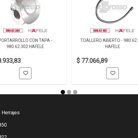
PORTARROLLO CON TAPA -
TOALLERO ABIERTO - 980.62
980.62.302 HAFELE
HAFELE
8.933,83
$ 77.066,89
 Herrajes
850
822