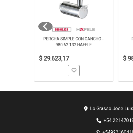
 980.60.002
PERCHA SIMPLE CON GANCHO -
980.62.132 HAFELE
$ 29.623,17
$ 9
Lo Grasso Jose Luis
+54 2214701
+5492216041