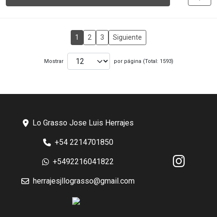
1
2
3
Siguiente
Mostrar
por página (Total: 1593)
Lo Grasso Jose Luis Herrajes
+54 2214701850
+5492216041822
herrajesjllograsso@gmail.com