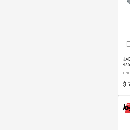
JAB
980
LIN
$ 