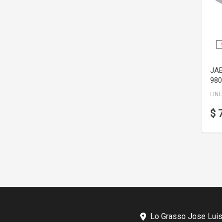
JAB
980
LIN
$ 
Lo Grasso Jose Luis