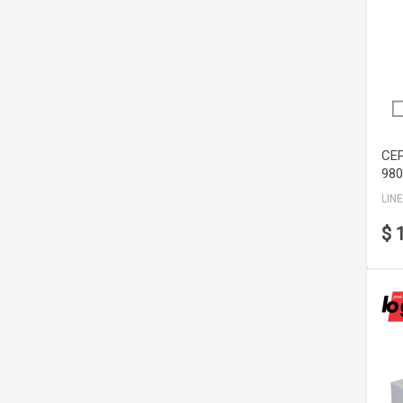
CE
980
LIN
$ 