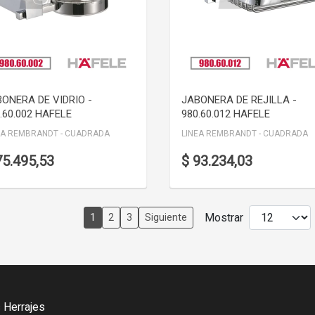
VER DETALLE
VER DETALLE
ONERA DE VIDRIO -
JABONERA DE REJILLA -
.60.002 HAFELE
980.60.012 HAFELE
EA REMBRANDT - CUADRADA
LINEA REMBRANDT - CUADRADA
75.495,53
$ 93.234,03
Mostrar
1
2
3
Siguiente
 Herrajes