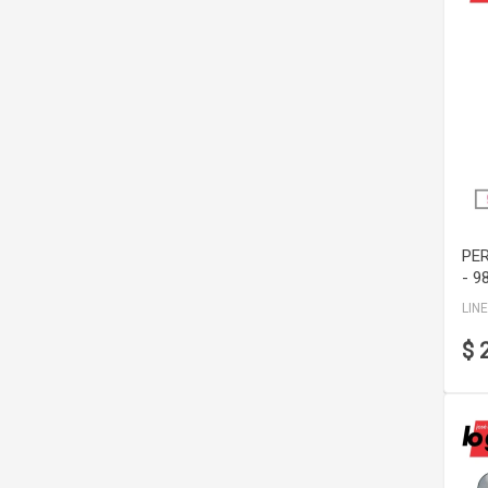
PE
- 9
LIN
$ 