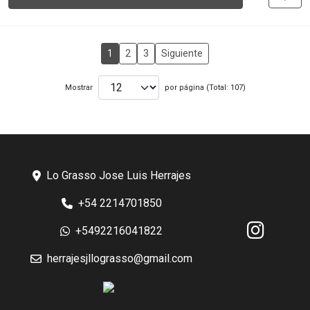
1
2
3
Siguiente
Mostrar
por página (Total: 107)
Lo Grasso Jose Luis Herrajes
+54 2214701850
+5492216041822
herrajesjllograsso@gmail.com