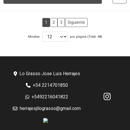
1
2
3
Siguiente
Mostrar
por página (Total: 48)
Lo Grasso Jose Luis Herrajes
+54 2214701850
+5492216041822
herrajesjllograsso@gmail.com