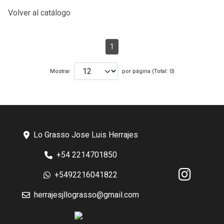
Volver al catálogo
1
Mostrar
por página (Total: 0)
Lo Grasso Jose Luis Herrajes
+54 2214701850
+5492216041822
herrajesjllograsso@gmail.com