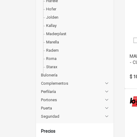
Häfele
Hofer
Jolden
Kallay
Maderplast
Marella
Radem
MAN
Roma
- 
Starax
Bulonería
$ 1
Complementos
Perfilaría
Portones
Puerta
Seguridad
Precios