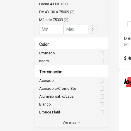
Hasta 43130
(21)
De 43130 a 75009
(2)
Más de 75009
(2)
MAN
Color
50 
Cromado
$ 4
negro
Terminación
Acerado
Acerado c/Cromo Bte
Aluminio sat. c/Laca
Blanco
Bronce Platil
Bronce Pulido
Ver más
Cromo