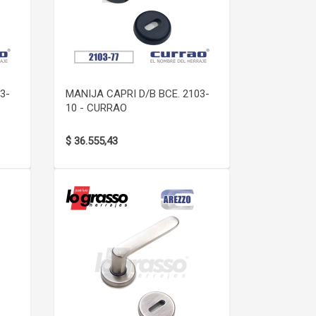
VER DETALLE
3-
MANIJA CAPRI D/B BCE. 2103-
10 - CURRAO
$ 36.555,43