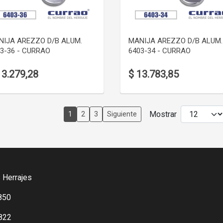
VER DETALLE
VER DETALLE
NIJA AREZZO D/B ALUM.
MANIJA AREZZO D/B ALUM.
3-36 - CURRAO
6403-34 - CURRAO
13.279,28
$ 13.783,85
Mostrar
1
2
3
Siguiente
 Herrajes
850
822