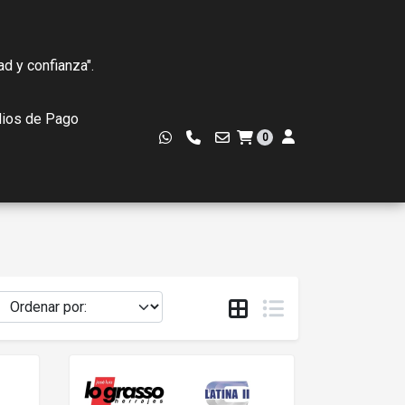
ad y confianza".
ios de Pago
0