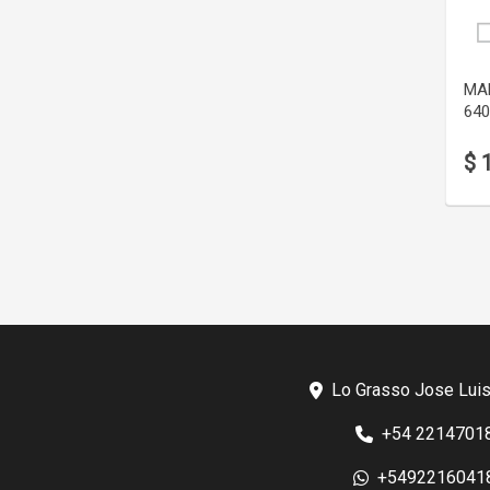
Gris
Negro
Patiné
MA
Platil Mate
640
Pulido con Laca
$ 
Satinado
Satinado c/Cromo Bte
Lo Grasso Jose Luis
+54 2214701
+5492216041