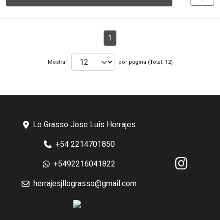
1
Mostrar
por página (Total: 12)
Lo Grasso Jose Luis Herrajes
+54 2214701850
+5492216041822
herrajesjllograsso@gmail.com