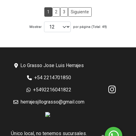
1
2
3
Siguiente
Mostrar
por página (Total: 49)
Lo Grasso Jose Luis Herrajes
+54 2214701850
+5492216041822
herrajesjllograsso@gmail.com
Único local, no tenemos sucursales.