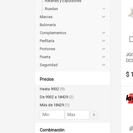
Retenes y Expulsores
Ruedas
Marcas
Bulonería
Complementos
Perfilaría
Portones
JG
Puerta
OCU
Seguridad
$ 
Precios
Hasta 9932
(9)
De 9932 a 18429
(2)
Más de 18429
(1)
Combinación