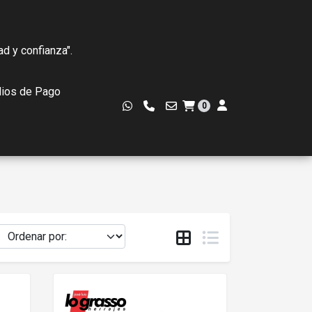
ad y confianza".
ios de Pago
0