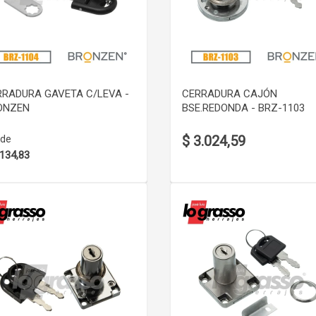
VER DETALLE
VER DETALLE
RRADURA GAVETA C/LEVA -
CERRADURA CAJÓN
ONZEN
BSE.REDONDA - BRZ-1103
$ 3.024,59
de
.134,83