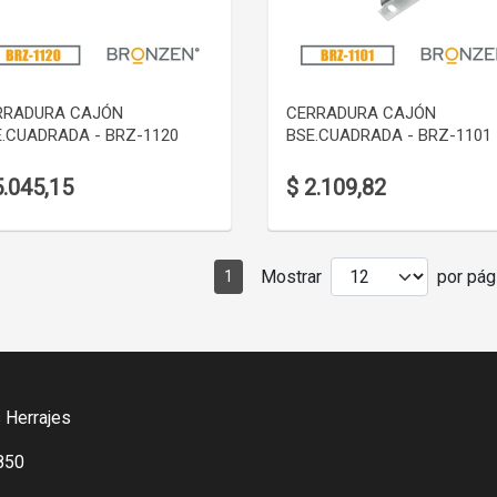
VER DETALLE
VER DETALLE
RRADURA CAJÓN
CERRADURA CAJÓN
E.CUADRADA - BRZ-1120
BSE.CUADRADA - BRZ-1101
5.045,15
$ 2.109,82
Mostrar
por pági
1
 Herrajes
850