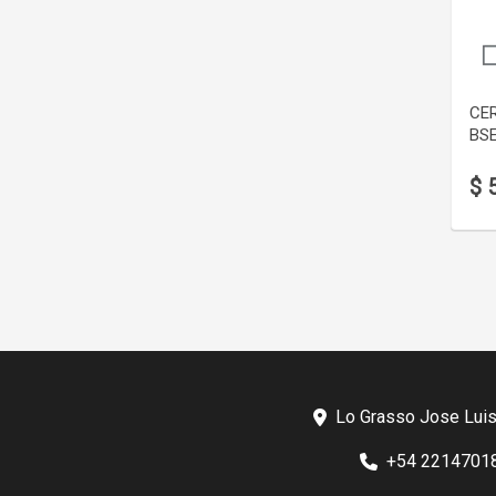
CE
BS
$ 
Lo Grasso Jose Luis
+54 2214701