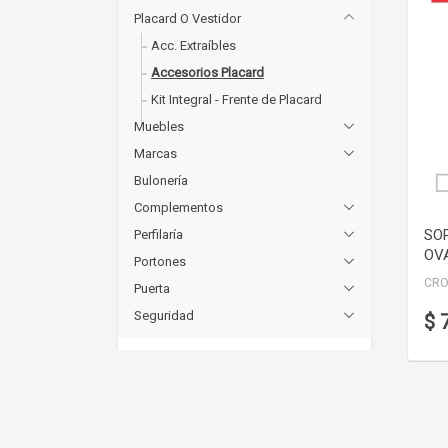
Placard O Vestidor
Acc. Extraíbles
Accesorios Placard
Kit Integral - Frente de Placard
Muebles
Marcas
Bulonería
Complementos
SO
Perfilaría
OV
Portones
CR
Puerta
Seguridad
$ 
Precios
Hasta 6620
(2)
De 6620 a 12912
(0)