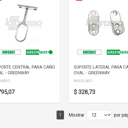
VER DETALLE
VER DETALLE
PORTE CENTRAL PARA CAÑO
SOPORTE LATERAL PARA C
AL - GREENWAY
OVAL - GREENWAY
OMADO
NIQUELADO
795,07
$ 328,73
Mostrar
por pág
1