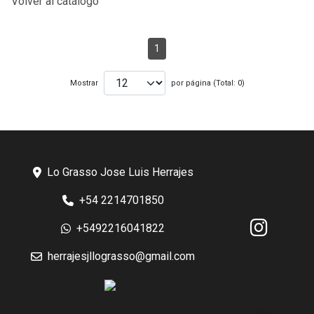
Volver al catálogo
1
Mostrar
por página (Total: 0)
Lo Grasso Jose Luis Herrajes
+54 2214701850
+5492216041822
herrajesjllograsso@gmail.com